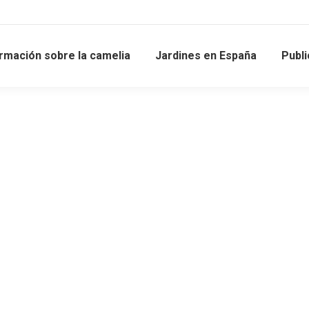
rmación sobre la camelia
Jardines en España
Publ
Rosa Crespo Iglesias.
ave a comment
asanqua e outras, que se celebrará durante los días 12 y 13 de 
 una parte de su obra pictórica en una Exposición de Pintura en 
al de la Camelia PONTEVEDRA 2016
ve a comment