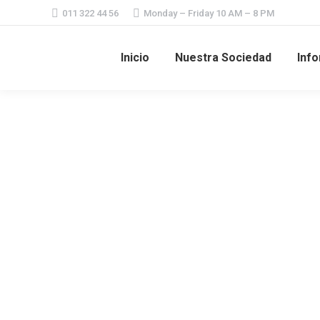
011 322 44 56
Monday – Friday 10 AM – 8 PM
Inicio
Nuestra Sociedad
Info
BOIRO 2015. Exposición de Pintura de 
Noticias públicas
By
SEC
30 de noviembre de 2015
Le
Coincidiendo con la XII Exposición de Camellia s
Coruña), la pintora Rosa Crespo Iglesias mostrará
LII Concurso Exposición Internacion
Noticias públicas
By
SEC
5 de noviembre de 2015
Lea