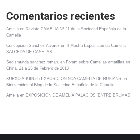
Comentarios recientes
Amelia
en
Revista CAMELIA Nº 21 de la Sociedad Española de la
Camelia
Concepción Sánchez Álvarez
en
II Mostra Exposición da Camelia
SALCEDA DE CASELAS
Segismunda sanchez roman.
en
Forum sobre Camelias amarillas en
China. 21 a 25 de Febrero de 2013
XURXO ABUIN de EXPOSICION NDA CAMELIA DE RUBIÁNS
en
Bienvenidos al Blog de la Sociedad Española de la Camelia
Amelia
en
EXPOSICIÓN DE AMELIA PALACIOS ‘ENTRE BRUMAS’