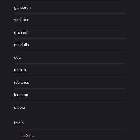
gandaron
santiago
marinan
ribadulla
oca
rosalia
rubianes
lourizan
saleta
Inicio
La SEC