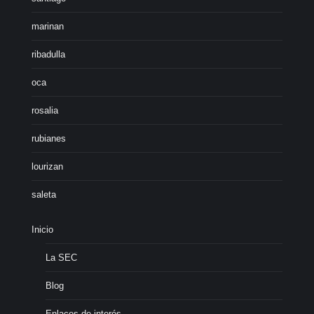
marinan
ribadulla
oca
rosalia
rubianes
lourizan
saleta
Inicio
La SEC
Blog
Enlaces de interés