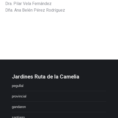
Dra. Pilar Vela Fernández
Dña. Ana Belén Pérez Rodríguez
Jardines Ruta de la Camelia
pegullal
provincial
gandaron
santiago