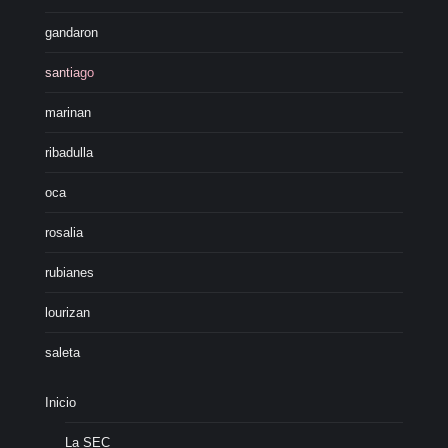
gandaron
santiago
marinan
ribadulla
oca
rosalia
rubianes
lourizan
saleta
Inicio
La SEC