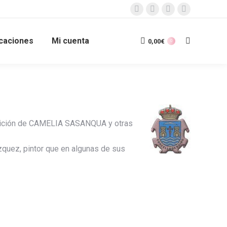
Facebook
X
Instagram
YouTube
page
page
page
page
icaciones
Mi cuenta
opens
opens
opens
opens
0,00
€
Search:
0
in
in
in
in
new
new
new
new
window
window
window
window
posición de CAMELIA SASANQUA y otras
ázquez, pintor que en algunas de sus