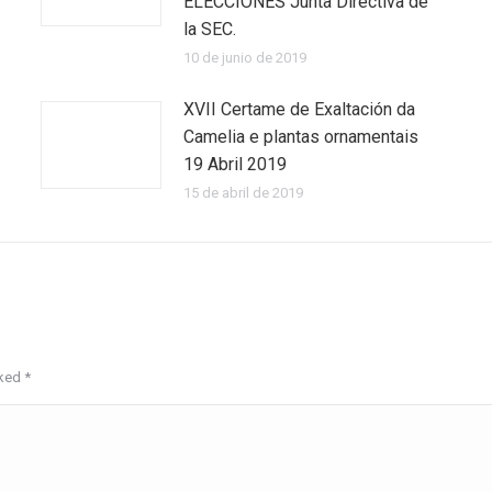
ELECCIONES Junta Directiva de
la SEC.
10 de junio de 2019
XVII Certame de Exaltación da
Camelia e plantas ornamentais
19 Abril 2019
15 de abril de 2019
rked
*