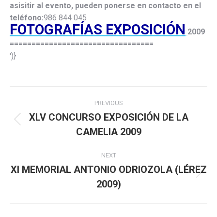
asisitir al evento, pueden ponerse en contacto en el
teléfono:
986 844 045
FOTOGRAFÍAS EXPOSICIÓN
2009
=================================
')}
Post
PREVIOUS
navigation
XLV CONCURSO EXPOSICIÓN DE LA
Previous
CAMELIA 2009
post:
NEXT
XI MEMORIAL ANTONIO ODRIOZOLA (LÉREZ
Next
2009)
post: