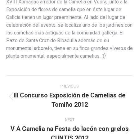
XVIII Xornadas arredor de la Camelia en Vedra, junto a la
Exposición de flores de camelia que en éste lugar de
Galicia tienen un lugar preeminente. Al lado del lugar de
celebración del evento, se localiza uno de los jardines con
las camelias más antiguas de la comunidad gallega. El
Pazo de Santa Cruz de Ribadulla además de su
monumental arboreto, tiene en su finca grandes viveros de
planta ornamental, especialmente camelias.
')}
Post
PREVIOUS
navigation
III Concurso Exposición de Camelias de
Previous
Tomiño 2012
post:
NEXT
V A Camelia na Festa do lacón con grelos
Next
CUNTIS 2012