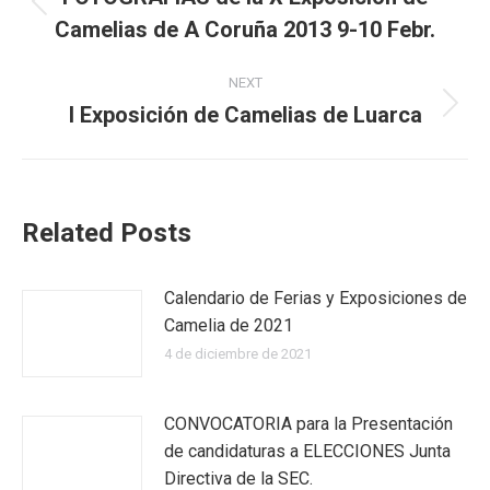
Previous
Camelias de A Coruña 2013 9-10 Febr.
post:
NEXT
I Exposición de Camelias de Luarca
Next
post:
Related Posts
Calendario de Ferias y Exposiciones de
Camelia de 2021
4 de diciembre de 2021
CONVOCATORIA para la Presentación
de candidaturas a ELECCIONES Junta
Directiva de la SEC.