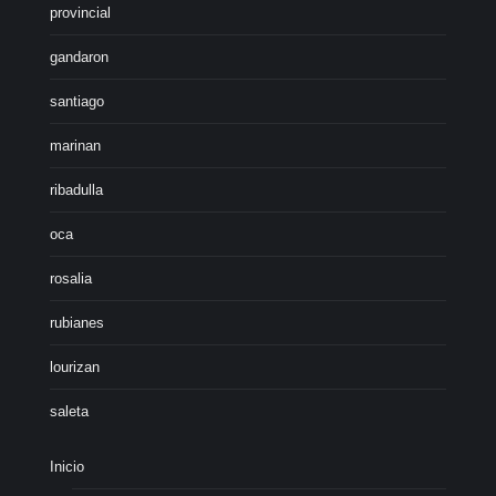
provincial
gandaron
santiago
marinan
ribadulla
oca
rosalia
rubianes
lourizan
saleta
Inicio