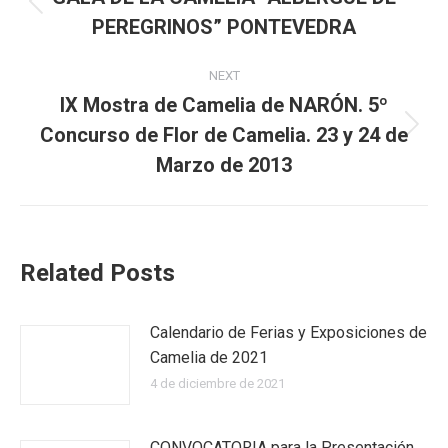
Previous
PEREGRINOS” PONTEVEDRA
post:
NEXT
IX Mostra de Camelia de NARÓN. 5º
Concurso de Flor de Camelia. 23 y 24 de
Next
post:
Marzo de 2013
Related Posts
Calendario de Ferias y Exposiciones de
Camelia de 2021
4 de diciembre de 2021
CONVOCATORIA para la Presentación