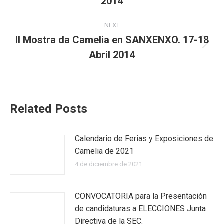
2014
post:
NEXT
II Mostra da Camelia en SANXENXO. 17-18
Next
Abril 2014
post:
Related Posts
Calendario de Ferias y Exposiciones de
Camelia de 2021
4 de diciembre de 2021
CONVOCATORIA para la Presentación
de candidaturas a ELECCIONES Junta
Directiva de la SEC.