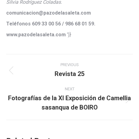
Silvia Rodríguez Coladas.
comunicacion@pazodelasaleta.com
Teléfonos 609 33 00 56 / 986 68 01 59.
www.pazodelasaleta.com
')}
Post
PREVIOUS
navigation
Revista 25
Previous
post:
NEXT
Fotografías de la XI Exposición de Camellia
Next
sasanqua de BOIRO
post: