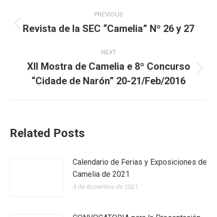
Post
PREVIOUS
navigation
Revista de la SEC “Camelia” Nº 26 y 27
Previous
post:
NEXT
XII Mostra de Camelia e 8º Concurso
Next
“Cidade de Narón” 20-21/Feb/2016
post:
Related Posts
Calendario de Ferias y Exposiciones de
Camelia de 2021
4 de diciembre de 2021