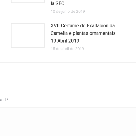
la SEC.
10 de junio de 2019
XVII Certame de Exaltación da
Camelia e plantas ornamentais
19 Abril 2019
15 de abril de 2019
rked
*