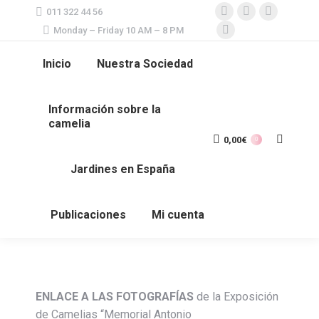
011 322 44 56
Facebook
X
Instagram
Monday – Friday 10 AM – 8 PM
page
YouTube
page
page
opens
page
opens
opens
Inicio
Nuestra Sociedad
in
opens
in
in
new
in
new
new
Información sobre la
window
new
window
window
camelia
window
0,00
€
Search:
0
Jardines en España
Publicaciones
Mi cuenta
ENLACE A LAS FOTOGRAFÍAS
de la Exposición
de Camelias “Memorial Antonio