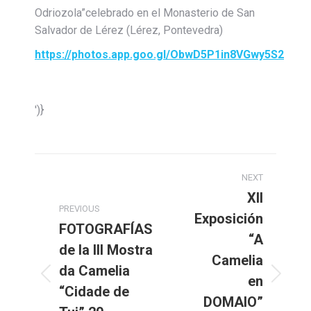
Odriozola”celebrado en el Monasterio de San
Salvador de Lérez (Lérez, Pontevedra)
https://photos.app.goo.gl/ObwD5P1in8VGwy5S2
')}
Post
NEXT
navigation
XII
PREVIOUS
Exposición
FOTOGRAFÍAS
“A
de la III Mostra
Camelia
da Camelia
en
Previous
Next
“Cidade de
post:
post:
DOMAIO”