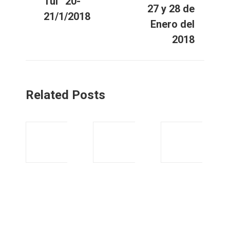
Tui” 20-
27 y 28 de
21/1/2018
Enero del
2018
Related Posts
Calendario
CONVOCATORIA
de Ferias y
para la
Exposiciones
Presentación de
de Camelia
candidaturas a
de 2021
ELECCIONES
Junta Directiva
4 de diciembre
de 2021
de la SEC.
10 de junio de 2019