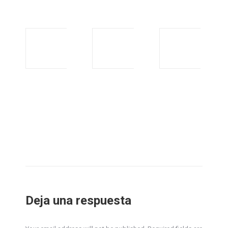
SUSPENSIÓN
XVII
de la III
Certame de
Mostra da
Exaltación
Camelia de
da Camelia
LALÍN (27-28
e plantas
Abril 2019)
ornamentais
19 Abril
24 de abril de
2019
2019
15 de abril de
2019
Deja una respuesta