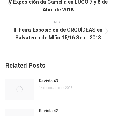
navigation
V Exposición da Camelia en LUGO 7 y 8 de
Previous
Abril de 2018
post:
NEXT
III Feira-Exposición de ORQUÍDEAS en
Next
Salvaterra de MIño 15/16 Sept. 2018
post:
Related Posts
Revista 43
14 de octubre de 2025
Revista 42