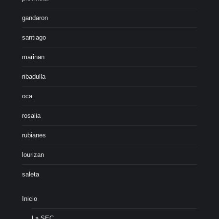
gandaron
santiago
marinan
ribadulla
oca
rosalia
rubianes
lourizan
saleta
Inicio
La SEC