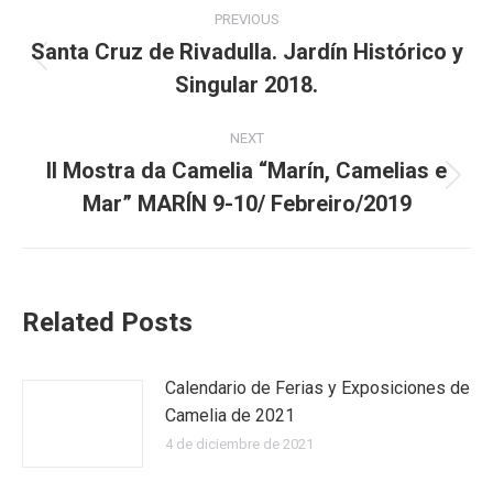
Post
PREVIOUS
navigation
Santa Cruz de Rivadulla. Jardín Histórico y
Previous
Singular 2018.
post:
NEXT
II Mostra da Camelia “Marín, Camelias e
Next
Mar” MARÍN 9-10/ Febreiro/2019
post:
Related Posts
Calendario de Ferias y Exposiciones de
Camelia de 2021
4 de diciembre de 2021