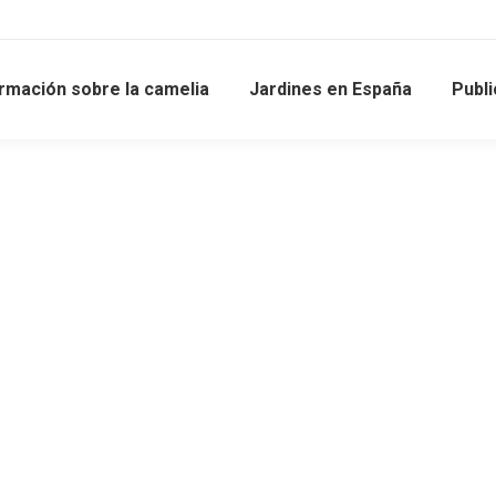
rmación sobre la camelia
Jardines en España
Publ
de Camelia de 2021
021
Leave a comment