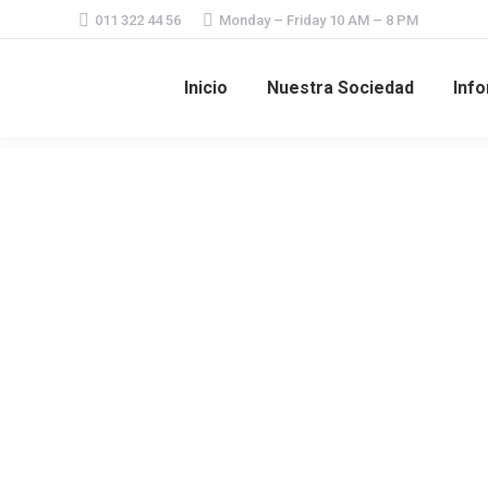
011 322 44 56
Monday – Friday 10 AM – 8 PM
Inicio
Nuestra Sociedad
Info
Calendario de Ferias y Exposiciones 
Noticias públicas
By
Pablo Mansilla
4 de diciembre de 2