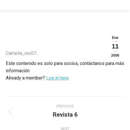
Ene
11
Camelia_rev07…
2006
Este contenido es solo para socios, contáctanos para más
información
Already a member?
Log in here
Post
PREVIOUS
navigation
Revista 6
Previous
post:
NEXT