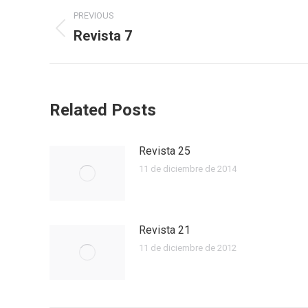
Post
PREVIOUS
navigation
Revista 7
Previous
post:
Related Posts
Revista 25
11 de diciembre de 2014
Revista 21
11 de diciembre de 2012