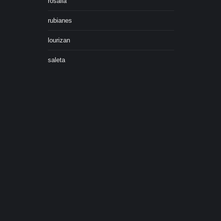
rosalia
rubianes
lourizan
saleta