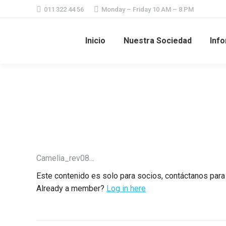
011 322 44 56
Monday – Friday 10 AM – 8 PM
Inicio
Nuestra Sociedad
Info
Camelia_rev08…
Este contenido es solo para socios, contáctanos par
Already a member?
Log in here