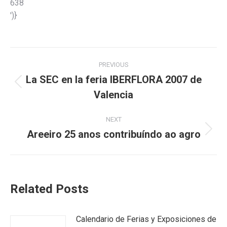
638
')}
Post
PREVIOUS
navigation
La SEC en la feria IBERFLORA 2007 de
Previous
Valencia
post:
NEXT
Areeiro 25 anos contribuíndo ao agro
Next
post:
Related Posts
Calendario de Ferias y Exposiciones de