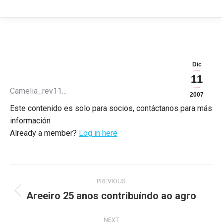
Dic
11
Camelia_rev11…
2007
Este contenido es solo para socios, contáctanos para más
información
Already a member?
Log in here
Post
PREVIOUS
navigation
Areeiro 25 anos contribuíndo ao agro
Previous
post:
NEXT