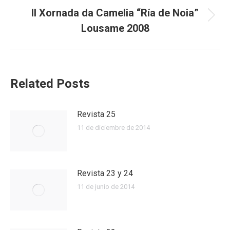
II Xornada da Camelia “Ría de Noia”
Next
Lousame 2008
post:
Related Posts
Revista 25
11 de diciembre de 2014
Revista 23 y 24
11 de junio de 2014