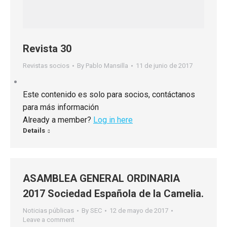
Revista 30
Revistas socios
By
Pablo Mansilla
11 de junio de 2017
Este contenido es solo para socios, contáctanos
para más información
Already a member?
Log in here
Details
ASAMBLEA GENERAL ORDINARIA
2017 Sociedad Española de la Camelia.
Noticias públicas
By
SEC
12 de mayo de 2017
Leave a comment