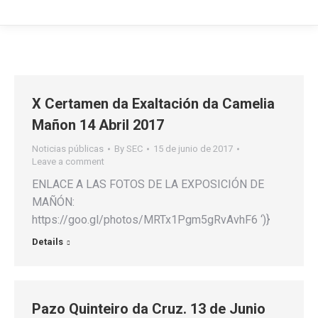
X Certamen da Exaltación da Camelia
Mañon 14 Abril 2017
Noticias públicas
By
SEC
15 de junio de 2017
Leave a comment
ENLACE A LAS FOTOS DE LA EXPOSICIÓN DE
MAÑÓN:
https://goo.gl/photos/MRTx1Pgm5gRvAvhF6 ‘)}
Details
Pazo Quinteiro da Cruz. 13 de Junio