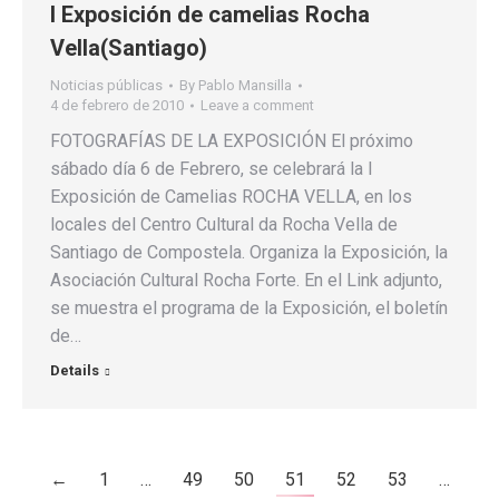
I Exposición de camelias Rocha
Vella(Santiago)
Noticias públicas
By
Pablo Mansilla
4 de febrero de 2010
Leave a comment
FOTOGRAFÍAS DE LA EXPOSICIÓN El próximo
sábado día 6 de Febrero, se celebrará la I
Exposición de Camelias ROCHA VELLA, en los
locales del Centro Cultural da Rocha Vella de
Santiago de Compostela. Organiza la Exposición, la
Asociación Cultural Rocha Forte. En el Link adjunto,
se muestra el programa de la Exposición, el boletín
de…
Details
←
1
…
49
50
51
52
53
…