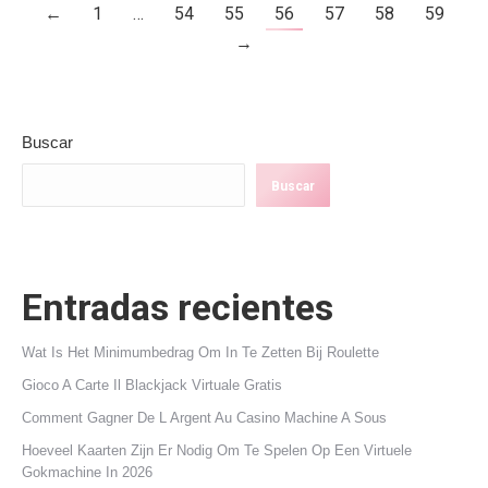
←
1
…
54
55
56
57
58
59
→
Buscar
Buscar
Entradas recientes
Wat Is Het Minimumbedrag Om In Te Zetten Bij Roulette
Gioco A Carte Il Blackjack Virtuale Gratis
Comment Gagner De L Argent Au Casino Machine A Sous
Hoeveel Kaarten Zijn Er Nodig Om Te Spelen Op Een Virtuele
Gokmachine In 2026