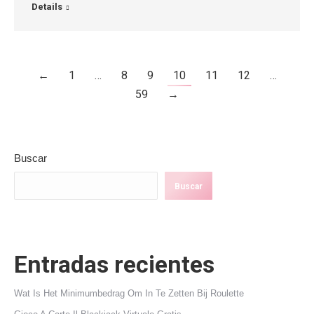
Details
←
1
…
8
9
10
11
12
…
59
→
Buscar
Buscar
Entradas recientes
Wat Is Het Minimumbedrag Om In Te Zetten Bij Roulette