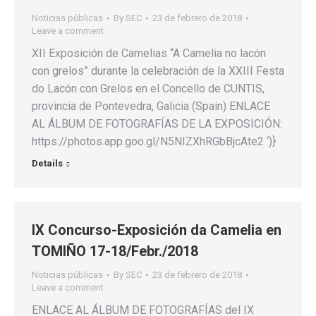
Noticias públicas
By
SEC
23 de febrero de 2018
Leave a comment
XII Exposición de Camelias “A Camelia no lacón
con grelos” durante la celebración de la XXIII Festa
do Lacón con Grelos en el Concello de CUNTIS,
provincia de Pontevedra, Galicia (Spain) ENLACE
AL ÁLBUM DE FOTOGRAFÍAS DE LA EXPOSICIÓN:
https://photos.app.goo.gl/N5NIZXhRGbBjcAte2 ‘)}
Details
IX Concurso-Exposición da Camelia en
TOMIÑO 17-18/Febr./2018
Noticias públicas
By
SEC
23 de febrero de 2018
Leave a comment
ENLACE AL ÁLBUM DE FOTOGRAFÍAS del IX