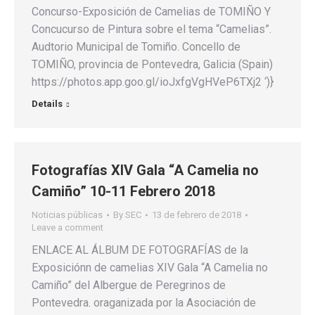
Concurso-Exposición de Camelias de TOMIÑO Y
Concucurso de Pintura sobre el tema “Camelias”.
Audtorio Municipal de Tomiño. Concello de
TOMIÑO, provincia de Pontevedra, Galicia (Spain)
https://photos.app.goo.gl/ioJxfgVgHVeP6TXj2 ‘)}
Details
Fotografías XIV Gala “A Camelia no
Camiño” 10-11 Febrero 2018
Noticias públicas
By
SEC
13 de febrero de 2018
Leave a comment
ENLACE AL ÁLBUM DE FOTOGRAFÍAS de la
Exposiciónn de camelias XIV Gala “A Camelia no
Camiño” del Albergue de Peregrinos de
Pontevedra. oraganizada por la Asociación de