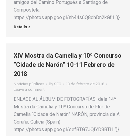
amigos del Camino Portugués a Santiago de
Compostela.
https://photos.app.goo.gl/nh44s6Q8dhDn2kGf1 ‘)}
Details
XIV Mostra da Camelia y 10º Concurso
“Cidade de Narón” 10-11 Febrero de
2018
Noticias públicas
By
SEC
13 de febrero de 2018
Leave a comment
ENLACE AL ÁLBUM DE FOTOGRAFÍAS dela 14ª
Mostra da Camelia y 10º Concurso de Flor de
Camelia “Cidade de Narón” NARÓN, provincia de A
Coruña, Galicia (Spain)
https://photos.app.goo.gl/eefBTG7JQIYD8BTi1 ‘)}