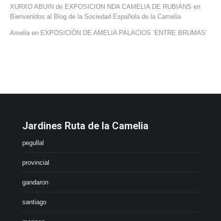
XURXO ABUIN de EXPOSICION NDA CAMELIA DE RUBIÁNS
en
Bienvenidos al Blog de la Sociedad Española de la Camelia
Amelia
en
EXPOSICIÓN DE AMELIA PALACIOS ‘ENTRE BRUMAS’
Jardines Ruta de la Camelia
pegullal
provincial
gandaron
santiago