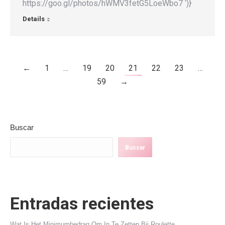
https://goo.gl/photos/hWMV3fetG5LoeWbo7 ‘)}
Details
←
1
…
19
20
21
22
23
…
59
→
Buscar
Buscar
Entradas recientes
Wat Is Het Minimumbedrag Om In Te Zetten Bij Roulette