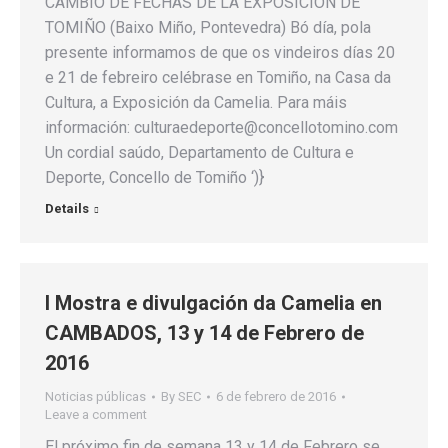
CAMBIO DE FECHAS DE LA EXPOSICIÓN DE
TOMIÑO (Baixo Miño, Pontevedra) Bó día, pola
presente informamos de que os vindeiros días 20
e 21 de febreiro celébrase en Tomiño, na Casa da
Cultura, a Exposición da Camelia. Para máis
información: culturaedeporte@concellotomino.com
Un cordial saúdo, Departamento de Cultura e
Deporte, Concello de Tomiño ‘)}
Details
I Mostra e divulgación da Camelia en
CAMBADOS, 13 y 14 de Febrero de
2016
Noticias públicas
By
SEC
6 de febrero de 2016
Leave a comment
El próximo fin de semana 13 y 14 de Febrero se